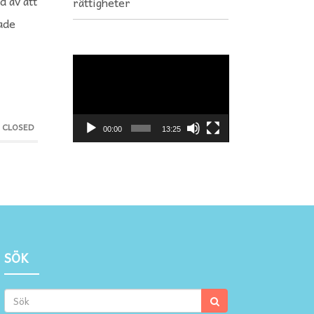
d av att
rättigheter
ade
Videospelare
 CLOSED
00:00
13:25
SÖK