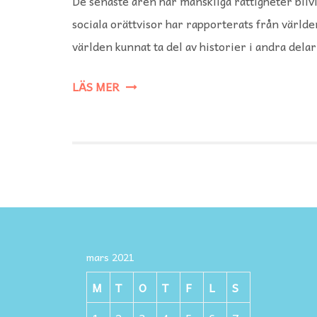
De senaste åren har mänskliga rättigheter blivi
sociala orättvisor har rapporterats från värld
världen kunnat ta del av historier i andra delar
LÄS MER
mars 2021
M
T
O
T
F
L
S