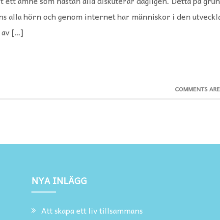
t ett ämne som nästan alla diskuterar dagligen. Detta på grun
ens alla hörn och genom internet har människor i den utveckl
 av […]
COMMENTS ARE
NYA INLÄGG
Att skapa ett liv tillsammans