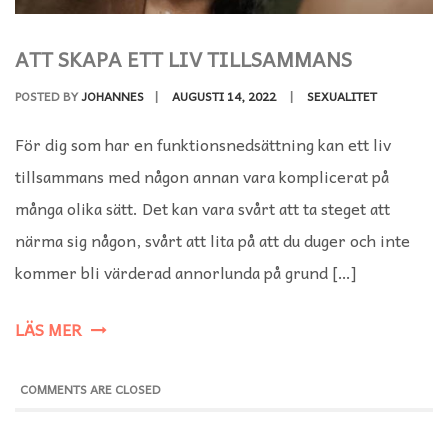
ATT SKAPA ETT LIV TILLSAMMANS
POSTED BY
JOHANNES
|
AUGUSTI 14, 2022
|
SEXUALITET
För dig som har en funktionsnedsättning kan ett liv
tillsammans med någon annan vara komplicerat på
många olika sätt. Det kan vara svårt att ta steget att
närma sig någon, svårt att lita på att du duger och inte
kommer bli värderad annorlunda på grund […]
LÄS MER
COMMENTS ARE CLOSED