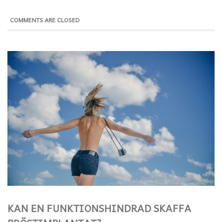
COMMENTS ARE CLOSED
KAN EN FUNKTIONSHINDRAD SKAFFA