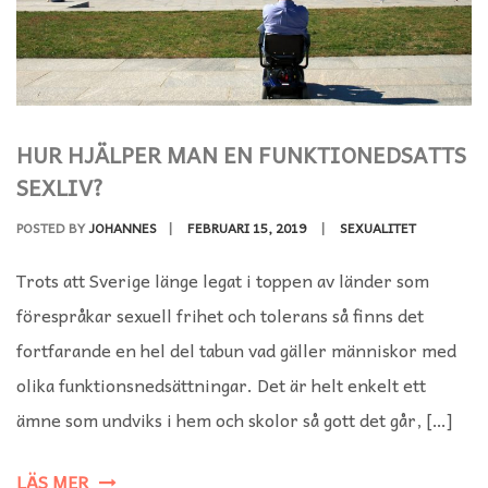
HUR HJÄLPER MAN EN FUNKTIONEDSATTS
SEXLIV?
POSTED BY
JOHANNES
|
FEBRUARI 15, 2019
|
SEXUALITET
Trots att Sverige länge legat i toppen av länder som
förespråkar sexuell frihet och tolerans så finns det
fortfarande en hel del tabun vad gäller människor med
olika funktionsnedsättningar. Det är helt enkelt ett
ämne som undviks i hem och skolor så gott det går, […]
LÄS MER