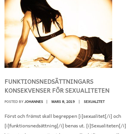
FUNKTIONSNEDSÄTTNINGARS
KONSEKVENSER FÖR SEXUALITETEN
POSTED BY
JOHANNES
|
MARS 8, 2019
|
SEXUALITET
Först och främst skall begreppen [i]sexualitet[/i] och
[i]funktionsnedsättning[/i] benas ut. [i]Sexualiteten[/i]