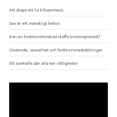
Att skapa ett liv tillsammans
Sex är ett mänskligt behov
Kan en funktionshindrad skaffa bröstimplantat?
Utseende, sexualitet och funktionsnedsättningar
Ett samhälle där alla har rättigheter
Videospelare