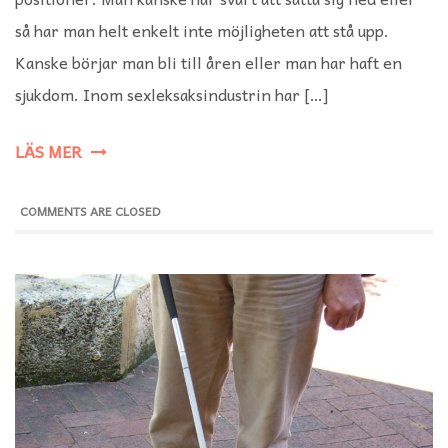
så har man helt enkelt inte möjligheten att stå upp.
Kanske börjar man bli till åren eller man har haft en
sjukdom. Inom sexleksaksindustrin har […]
LÄS MER
COMMENTS ARE CLOSED