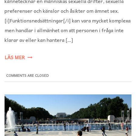
kännetecknar en människas sexuella drifter, sexuella
preferenser och känslor och åsikter om ämnet sex.
[i]Funktionsnedsättningar[/i] kan vara mycket komplexa
men handlar i allmänhet om att personen i fråga inte
klarar av eller kan hantera […]
LÄS MER
COMMENTS ARE CLOSED