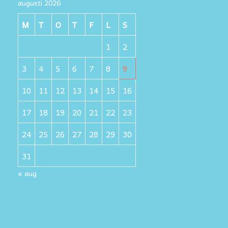
augusti 2026
M
T
O
T
F
L
S
1
2
3
4
5
6
7
8
9
10
11
12
13
14
15
16
17
18
19
20
21
22
23
24
25
26
27
28
29
30
31
« aug