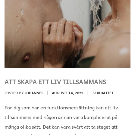
ATT SKAPA ETT LIV TILLSAMMANS
POSTED BY
JOHANNES
|
AUGUSTI 14, 2022
|
SEXUALITET
För dig som har en funktionsnedsättning kan ett liv
tillsammans med någon annan vara komplicerat på
många olika sätt. Det kan vara svårt att ta steget att