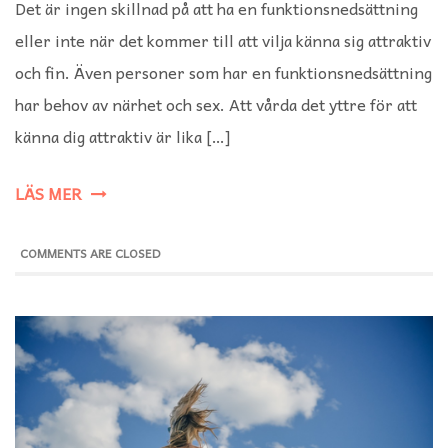
Det är ingen skillnad på att ha en funktionsnedsättning
eller inte när det kommer till att vilja känna sig attraktiv
och fin. Även personer som har en funktionsnedsättning
har behov av närhet och sex. Att vårda det yttre för att
känna dig attraktiv är lika […]
LÄS MER
COMMENTS ARE CLOSED