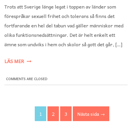
Trots att Sverige länge legat i toppen av länder som
förespråkar sexuell frihet och tolerans så finns det
fortfarande en hel del tabun vad gäller människor med
olika funktionsnedsättningar. Det är helt enkelt ett
ämne som undviks i hem och skolor så gott det går, […]
LÄS MER
COMMENTS ARE CLOSED
1
2
3
Nästa sida →