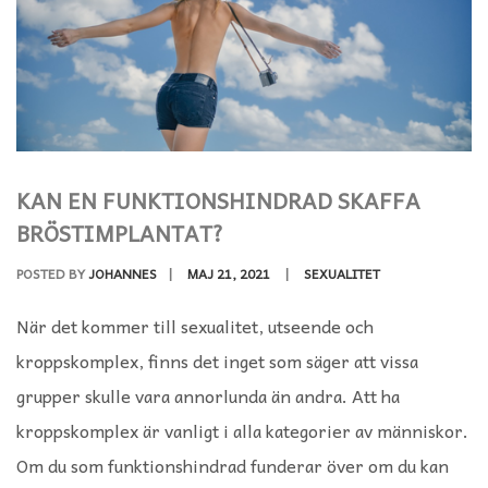
KAN EN FUNKTIONSHINDRAD SKAFFA
BRÖSTIMPLANTAT?
POSTED BY
JOHANNES
|
MAJ 21, 2021
|
SEXUALITET
När det kommer till sexualitet, utseende och
kroppskomplex, finns det inget som säger att vissa
grupper skulle vara annorlunda än andra. Att ha
kroppskomplex är vanligt i alla kategorier av människor.
Om du som funktionshindrad funderar över om du kan