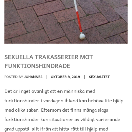
SEXUELLA TRAKASSERIER MOT
FUNKTIONSHINDRADE
POSTED BY
JOHANNES
|
OKTOBER 8, 2019
|
SEXUALITET
Det är inget ovanligt att en människa med
funktionshinder i vardagen ibland kan behöva lite hjälp
med olika saker. Eftersom det finns många slags
funktionshinder kan situationer av väldigt varierande
grad uppstå, allt ifrån att hitta rätt till hjälp med