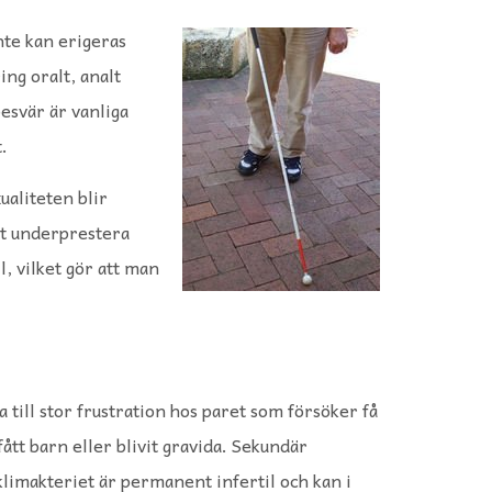
te kan erigeras
ing oralt, analt
esvär är vanliga
.
ualiteten blir
att underprestera
, vilket gör att man
da till stor frustration hos paret som försöker få
ått barn eller blivit gravida. Sekundär
klimakteriet är permanent infertil och kan i