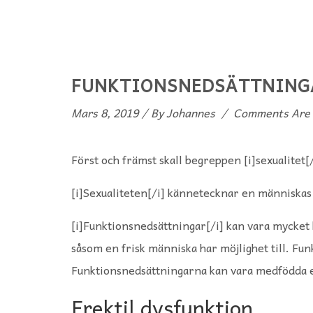
FUNKTIONSNEDSÄTTNINGA
Mars 8, 2019
/
By
Johannes
/
Comments Are 
Först och främst skall begreppen [i]sexualitet[/
[i]Sexualiteten[/i] kännetecknar en människas 
[i]Funktionsnedsättningar[/i] kan vara mycket 
såsom en frisk människa har möjlighet till. Fu
Funktionsnedsättningarna kan vara medfödda el
Erektil dysfunktion