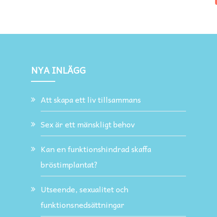
NYA INLÄGG
Att skapa ett liv tillsammans
Sex är ett mänskligt behov
Kan en funktionshindrad skaffa
bröstimplantat?
Utseende, sexualitet och
funktionsnedsättningar